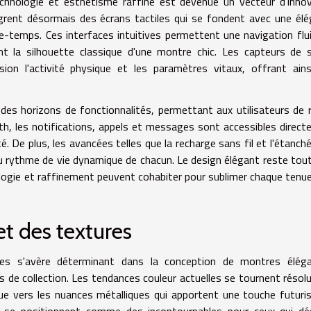
 technologie et esthétisme raffiné est devenue un vecteur d'inno
rent désormais des écrans tactiles qui se fondent avec une él
e-temps. Ces interfaces intuitives permettent une navigation flu
nt la silhouette classique d'une montre chic. Les capteurs de 
ion l'activité physique et les paramètres vitaux, offrant ain
des horizons de fonctionnalités, permettant aux utilisateurs de 
th, les notifications, appels et messages sont accessibles direc
té. De plus, les avancées telles que la recharge sans fil et l'étanché
au rythme de vie dynamique de chacun. Le design élégant reste tou
logie et raffinement peuvent cohabiter pour sublimer chaque tenu
et des textures
res s'avère déterminant dans la conception de montres éléga
s de collection. Les tendances couleur actuelles se tournent réso
que vers les nuances métalliques qui apportent une touche futuri
 se positionnent comme des incontournables pour ceux qui dés