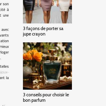
ur son
cité à
nt une
3 façons de porter sa
e avec
jupe crayon
ovants
tation
 mieux
rloger
.
telles
joux-
ant la
3 conseils pour choisir le
bon parfum