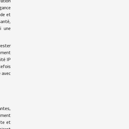
vation
égance
ide et
santé,
si une
rester
tement
ité IP
tefois
e avec
ntes,
lument
ste et
irent