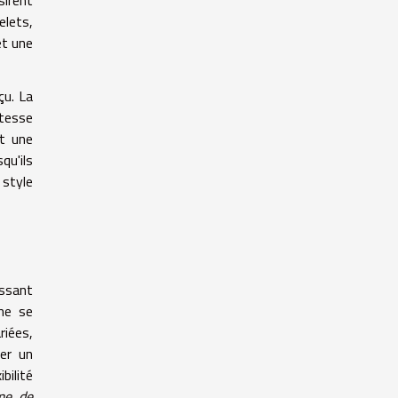
elets,
et une
çu. La
stesse
nt une
qu'ils
 style
issant
e se
riées,
ser un
bilité
me de