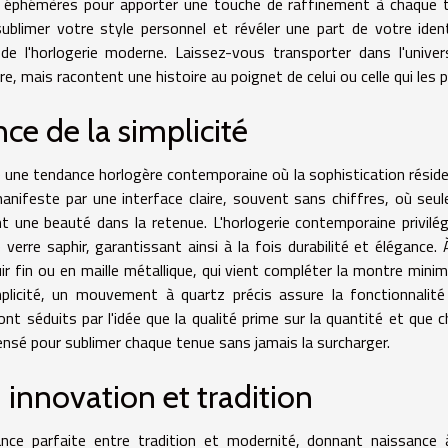
es éphémères pour apporter une touche de raffinement à chaque 
limer votre style personnel et révéler une part de votre iden
 de l'horlogerie moderne. Laissez-vous transporter dans l'unive
, mais racontent une histoire au poignet de celui ou celle qui les p
ce de la simplicité
 une tendance horlogère contemporaine où la sophistication résid
manifeste par une interface claire, souvent sans chiffres, où seul
nt une beauté dans la retenue. L'horlogerie contemporaine privilég
 verre saphir, garantissant ainsi à la fois durabilité et élégance. 
uir fin ou en maille métallique, qui vient compléter la montre minim
plicité, un mouvement à quartz précis assure la fonctionnalit
nt séduits par l'idée que la qualité prime sur la quantité et que 
pensé pour sublimer chaque tenue sans jamais la surcharger.
 innovation et tradition
liance parfaite entre tradition et modernité, donnant naissance