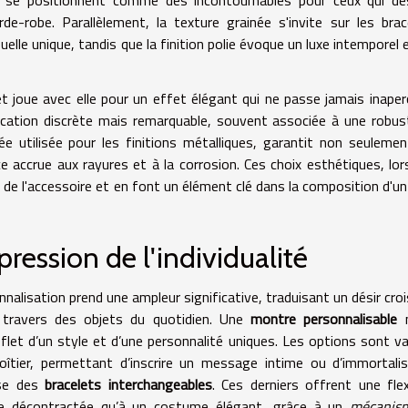
de-robe. Parallèlement, la texture grainée s'invite sur les brac
uelle unique, tandis que la finition polie évoque un luxe intemporel 
et joue avec elle pour un effet élégant qui ne passe jamais inaper
stication discrète mais remarquable, souvent associée à une robu
ée utilisée pour les finitions métalliques, garantit non seuleme
 accrue aux rayures et à la corrosion. Ces choix esthétiques, lors
 de l'accessoire et en font un élément clé dans la composition d'un
pression de l'individualité
nalisation prend une ampleur significative, traduisant un désir cro
 travers des objets du quotidien. Une
montre personnalisable
n
eflet d’un style et d’une personnalité uniques. Les options sont va
boîtier, permettant d’inscrire un message intime ou d’immortali
use des
bracelets interchangeables
. Ces derniers offrent une flexi
ue décontractée qu’à un costume élégant, grâce à un
mécanis