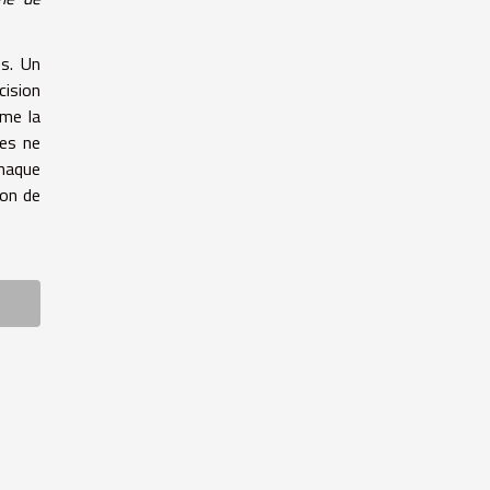
s. Un
cision
mme la
ues ne
chaque
ion de