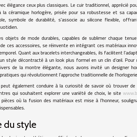
c élégance ceux plus classiques. Le cuir traditionnel, apprécié po
 la céramique horlogère, prisée pour sa robustesse et sa capa
le, symbole de durabilité, s'associe au silicone flexible, offra
uotidien.
es objets de mode durables, capables de sublimer chaque tenu
al de ces accessoires, se réinvente en intégrant ces matériaux inn
mporel. Quant aux bracelets interchangeables, ils facilitent l'adap
n style décontracté à un look plus formel en un clin d’œil. Pour
nivers de la montre élégante, nous avons invité un designer ho
ratiques qui révolutionnent l'approche traditionnelle de l'horlogerie
eut également conduire à la curiosité de savoir où trouver de 
res qui souhaitent explorer une variété de choix, le site
www.bi
pièces où la fusion des matériaux est mise à l'honneur, soulign
dispensables.
 du style