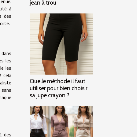
tenue.
jean à trou
tité à
rs des
orte.
e dans
es les
ie les
À cela
Quelle méthode il faut
aliste
utiliser pour bien choisir
é sans
sa jupe crayon ?
chaque
 à des